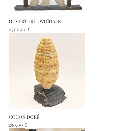
OUVERTURE OVOÏDALE
Prix
2 700,00 €
COCON DORÉ
Prix
250,00 €