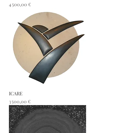
Prix
4 500,00 €
ICARE
Prix
3 500,00 €