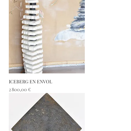
ICEBERG EN ENVOL
Prix
2 800,00 €