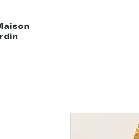
Maison
rdin