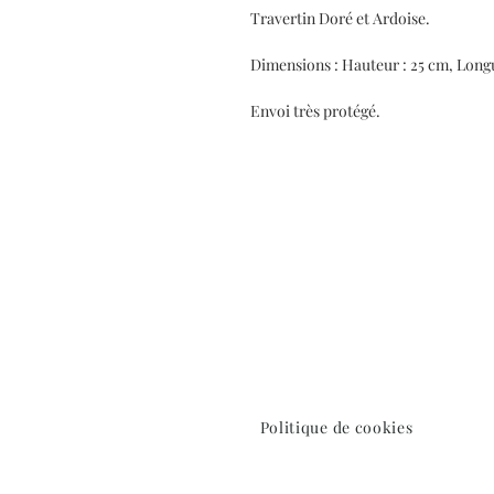
Travertin Doré et Ardoise.
Dimensions : Hauteur : 25 cm, Longu
Envoi très protégé.
Politique de cookies