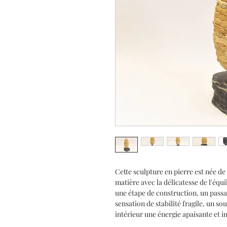
Cette sculpture en pierre est née de
matière avec la délicatesse de l'éq
une étape de construction, un passag
sensation de stabilité fragile, un so
intérieur une énergie apaisante et i